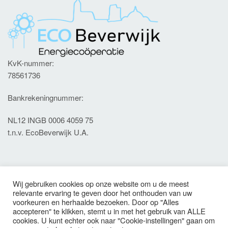
KvK-nummer:
78561736
Bankrekeningnummer:
NL12 INGB 0006 4059 75
t.n.v. EcoBeverwijk U.A.
Contact
Wij gebruiken cookies op onze website om u de meest
relevante ervaring te geven door het onthouden van uw
Meer weten? Neem contact met ons op: info@ecobeverwijk.nl
voorkeuren en herhaalde bezoeken. Door op "Alles
accepteren" te klikken, stemt u in met het gebruik van ALLE
cookies. U kunt echter ook naar "Cookie-instellingen" gaan om