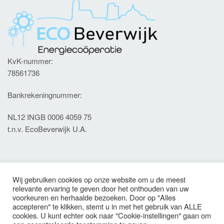
KvK-nummer:
78561736
Bankrekeningnummer:
NL12 INGB 0006 4059 75
t.n.v. EcoBeverwijk U.A.
Contact
Wij gebruiken cookies op onze website om u de meest
Meer weten? Neem contact met ons op: info@ecobeverwijk.nl
relevante ervaring te geven door het onthouden van uw
voorkeuren en herhaalde bezoeken. Door op "Alles
accepteren" te klikken, stemt u in met het gebruik van ALLE
cookies. U kunt echter ook naar "Cookie-instellingen" gaan om